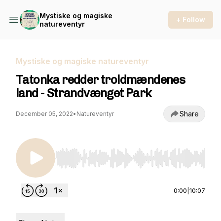
Mystiske og magiske
+ Follow
natureventyr
Mystiske og magiske natureventyr
Tatonka redder troldmændenes
land - Strandvænget Park
Share
December 05, 2022
•
Natureventyr
Use Left/Right to seek, Home/End to jump to st
0:00
|
10:07