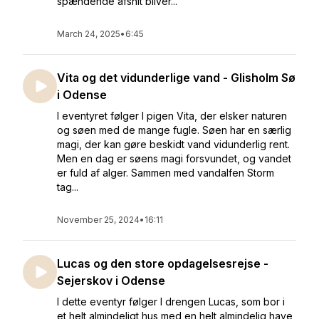
spændende afsnit bliver...
March 24, 2025
•
6:45
Vita og det vidunderlige vand - Glisholm Sø
i Odense
I eventyret følger I pigen Vita, der elsker naturen
og søen med de mange fugle. Søen har en særlig
magi, der kan gøre beskidt vand vidunderlig rent.
Men en dag er søens magi forsvundet, og vandet
er fuld af alger. Sammen med vandalfen Storm
tag...
November 25, 2024
•
16:11
Lucas og den store opdagelsesrejse -
Sejerskov i Odense
I dette eventyr følger I drengen Lucas, som bor i
et helt almindeligt hus med en helt almindelig have