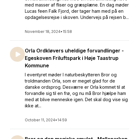
med masser af fliser og græsplæne. En dag møder
Lucas feen Falk Fjord, der tager ham med på en
opdagelsesrejse i skoven. Undervejs på rejsen b...
November 18, 2024
•
15:58
Orla Ordkløvers uheldige forvandlinger -
Egeskoven Friluftspark i Høje Taastrup
Kommune
I eventyret møder I naturbeskytteren Bror og
troldmanden Orla, som er meget glad for de
danske ordsprog. Desværre er Orla kommet til at
forvandle sig til en frø, og nu må Bror hjælpe ham
med at blive menneske igen. Det skal dog vise sig
ikke at...
October 11, 2024
•
14:59