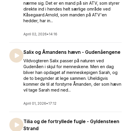
nærme sig. Det er en mand på sin ATV, som styrer
direkte ind i hendes helt særlige område ved
Kåsegaard.Arnold, som manden på ATV'en
hedder, har in...
April 02, 2026
•
14:16
Salix og Åmandens hævn - Gudenåengene
Vildvogteren Salix passer på naturen ved
Gudenåen i skjul for menneskene. Men en dag
bliver han opdaget af menneskepigen Sarah, og
de to begynder at lege sammen. Uheldigvis
kommer de til at forstyrre Åmanden, der som hævn
vil tage Sarah med ned...
April 01, 2026
•
17:12
Tilia og de fortryllede fugle - Gyldensteen
Strand