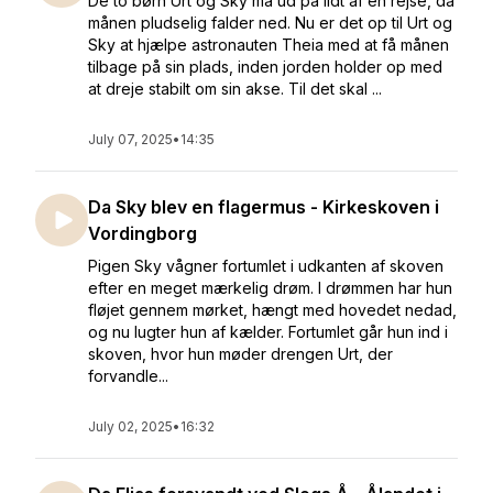
De to børn Urt og Sky må ud på lidt af en rejse, da
månen pludselig falder ned. Nu er det op til Urt og
Sky at hjælpe astronauten Theia med at få månen
tilbage på sin plads, inden jorden holder op med
at dreje stabilt om sin akse. Til det skal ...
July 07, 2025
•
14:35
Da Sky blev en flagermus - Kirkeskoven i
Vordingborg
Pigen Sky vågner fortumlet i udkanten af skoven
efter en meget mærkelig drøm. I drømmen har hun
fløjet gennem mørket, hængt med hovedet nedad,
og nu lugter hun af kælder. Fortumlet går hun ind i
skoven, hvor hun møder drengen Urt, der
forvandle...
July 02, 2025
•
16:32