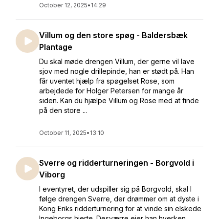
October 12, 2025
•
14:29
Villum og den store spøg - Baldersbæk
Plantage
Du skal møde drengen Villum, der gerne vil lave
sjov med nogle drillepinde, han er stødt på. Han
får uventet hjælp fra spøgelset Rose, som
arbejdede for Holger Petersen for mange år
siden. Kan du hjælpe Villum og Rose med at finde
på den store ...
October 11, 2025
•
13:10
Sverre og ridderturneringen - Borgvold i
Viborg
I eventyret, der udspiller sig på Borgvold, skal I
følge drengen Sverre, der drømmer om at dyste i
Kong Eriks ridderturnering for at vinde sin elskede
Ingeborgs hjerte. Desværre ejer han hverken