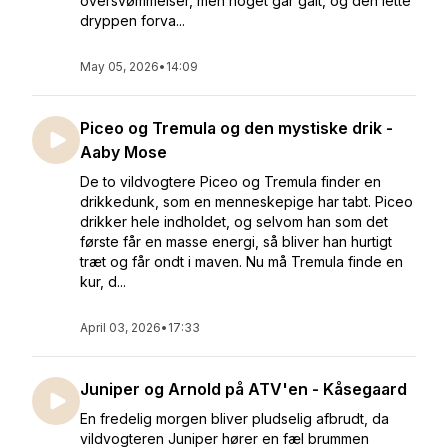
oversvømmelser, men noget går galt, og den lette
dryppen forva...
May 05, 2026
•
14:09
Piceo og Tremula og den mystiske drik -
Aaby Mose
De to vildvogtere Piceo og Tremula finder en
drikkedunk, som en menneskepige har tabt. Piceo
drikker hele indholdet, og selvom han som det
første får en masse energi, så bliver han hurtigt
træt og får ondt i maven. Nu må Tremula finde en
kur, d...
April 03, 2026
•
17:33
Juniper og Arnold på ATV'en - Kåsegaard
En fredelig morgen bliver pludselig afbrudt, da
vildvogteren Juniper hører en fæl brummen