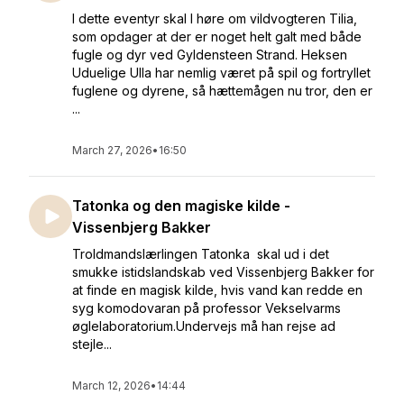
I dette eventyr skal I høre om vildvogteren Tilia,
som opdager at der er noget helt galt med både
fugle og dyr ved Gyldensteen Strand. Heksen
Uduelige Ulla har nemlig været på spil og fortryllet
fuglene og dyrene, så hættemågen nu tror, den er
...
March 27, 2026
•
16:50
Tatonka og den magiske kilde -
Vissenbjerg Bakker
Troldmandslærlingen Tatonka skal ud i det
smukke istidslandskab ved Vissenbjerg Bakker for
at finde en magisk kilde, hvis vand kan redde en
syg komodovaran på professor Vekselvarms
øglelaboratorium.Undervejs må han rejse ad
stejle...
March 12, 2026
•
14:44