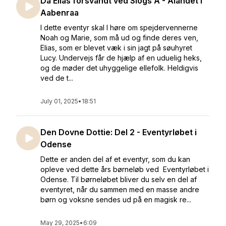
Da Elias forsvandt ved Slogs Å - Ålandet i
Aabenraa
I dette eventyr skal I høre om spejdervennerne
Noah og Marie, som må ud og finde deres ven,
Elias, som er blevet væk i sin jagt på søuhyret
Lucy. Undervejs får de hjælp af en uduelig heks,
og de møder det uhyggelige ellefolk. Heldigvis
ved de t...
July 01, 2025
•
18:51
Den Dovne Dottie: Del 2 - Eventyrløbet i
Odense
Dette er anden del af et eventyr, som du kan
opleve ved dette års børneløb ved Eventyrløbet i
Odense. Til børneløbet bliver du selv en del af
eventyret, når du sammen med en masse andre
børn og voksne sendes ud på en magisk re...
May 29, 2025
•
6:09