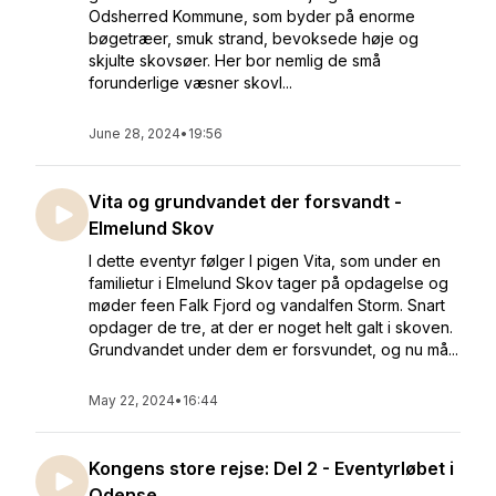
Odsherred Kommune, som byder på enorme
bøgetræer, smuk strand, bevoksede høje og
skjulte skovsøer. Her bor nemlig de små
forunderlige væsner skovl...
June 28, 2024
•
19:56
Vita og grundvandet der forsvandt -
Elmelund Skov
I dette eventyr følger I pigen Vita, som under en
familietur i Elmelund Skov tager på opdagelse og
møder feen Falk Fjord og vandalfen Storm. Snart
opdager de tre, at der er noget helt galt i skoven.
Grundvandet under dem er forsvundet, og nu må...
May 22, 2024
•
16:44
Kongens store rejse: Del 2 - Eventyrløbet i
Odense