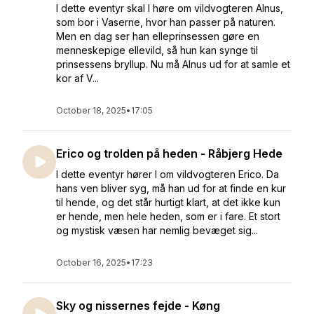
I dette eventyr skal I høre om vildvogteren Alnus,
som bor i Vaserne, hvor han passer på naturen.
Men en dag ser han elleprinsessen gøre en
menneskepige ellevild, så hun kan synge til
prinsessens bryllup. Nu må Alnus ud for at samle et
kor af V...
October 18, 2025
•
17:05
Erico og trolden på heden - Råbjerg Hede
I dette eventyr hører I om vildvogteren Erico. Da
hans ven bliver syg, må han ud for at finde en kur
til hende, og det står hurtigt klart, at det ikke kun
er hende, men hele heden, som er i fare. Et stort
og mystisk væsen har nemlig bevæget sig...
October 16, 2025
•
17:23
Sky og nissernes fejde - Køng