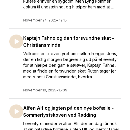
kurere enhver en sygdom. Men Lyng kommer
Jokum til undsætning, og hjælper ham med at ...
November 24, 2025
•
12:15
Kaptajn Fahnø og den forsvundne skat -
Christiansminde
Velkommen til eventyret om møllerdrengen Jens,
der en tidlig morgen begiver sig ud på et eventyr
for at hjælpe den gamle sørøver, Kaptajn Fahnø,
med at finde en forsvunden skat. Ruten tager jer
med rundt i Christiansminde, hvorfra ...
November 10, 2025
•
15:09
Alfen Alf og jagten på den nye bofælle -
Sommerlystskoven ved Rødding
I eventyret møder vi alfen Alf, der en dag får nok
af sin nataktive bofælle, uglen Ulf, og derfor tager