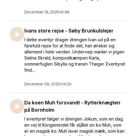
December 19, 2025
•
9:48
Ivans store rejse - Søby Brunkulslejer
I dette eventyr drager drengen Ivan ud på en
farefuld rejse for at finde det, han ønsker sig
allermest i hele verden. Undervejs møder vi pigen
Selina Skrald, kompostkæmpen Karla,
sommerfuglen Sibylla og tranen Thøger. Eventyret
find...
December 08, 2025
•
14:20
Da koen Muh forsvandt - Rytterknægten
på Bornholm
I eventyret følger vi drengen Jokum, som en dag
en vej til Kongemindet får stjålet sin ko Muh, som
er en magisk ko. Muh laver magisk mælk, som kan