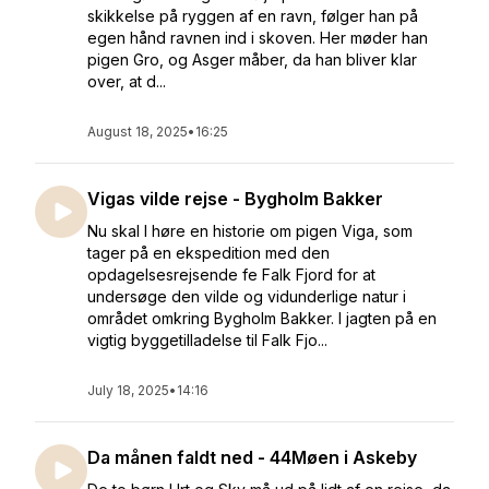
skikkelse på ryggen af en ravn, følger han på
egen hånd ravnen ind i skoven. Her møder han
pigen Gro, og Asger måber, da han bliver klar
over, at d...
August 18, 2025
•
16:25
Vigas vilde rejse - Bygholm Bakker
Nu skal I høre en historie om pigen Viga, som
tager på en ekspedition med den
opdagelsesrejsende fe Falk Fjord for at
undersøge den vilde og vidunderlige natur i
området omkring Bygholm Bakker. I jagten på en
vigtig byggetilladelse til Falk Fjo...
July 18, 2025
•
14:16
Da månen faldt ned - 44Møen i Askeby