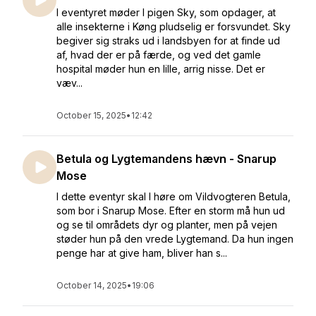
I eventyret møder I pigen Sky, som opdager, at
alle insekterne i Køng pludselig er forsvundet. Sky
begiver sig straks ud i landsbyen for at finde ud
af, hvad der er på færde, og ved det gamle
hospital møder hun en lille, arrig nisse. Det er
væv...
October 15, 2025
•
12:42
Betula og Lygtemandens hævn - Snarup
Mose
I dette eventyr skal I høre om Vildvogteren Betula,
som bor i Snarup Mose. Efter en storm må hun ud
og se til områdets dyr og planter, men på vejen
støder hun på den vrede Lygtemand. Da hun ingen
penge har at give ham, bliver han s...
October 14, 2025
•
19:06