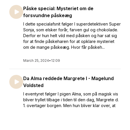
Påske special: Mysteriet om de
forsvundne påskeæg
I dette specialafsnit følger I superdetektiven Super
Sonja, som elsker forår, farven gul og chokolade.
Derfor er hun helt vild med påsken og har sat sig
for at finde påskeharen for at opklare mysteriet
om de mange påskeæg. Hvor får påskeh...
March 25, 2024
•
12:09
Da Alma reddede Margrete I - Magelund
Voldsted
I eventyret følger I pigen Alma, som på magisk vis
bliver tryllet tilbage i tiden til den dag, Margrete d.
1. overtager borgen. Men hun bliver klar over, at
ikke alle på borgen har rent mel i posen. Sammen
med køkkendrengen Jens, må Alma forhin...