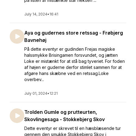
på listen af mistænkte står heksen ...
July 14, 2024
•
16:41
Aya og gudernes store retssag - Frøbjerg
Bavnehøj
På dette eventyr er gudinden Frejas magiske
halssmykke Brisingamen forsvundet, og jætten
Loke er mistænkt for at stå bag tyveriet. For foden
af højen er guderne derfor stimlet sammen for at
afgøre hans skæbne ved en retssag.Loke
overbev...
July 01, 2024
•
12:21
Trolden Gumle og prutteurten,
Skovlingesaga - Stokkebjerg Skov
Dette eventyr er skrevet til en hæsblæsende tur
gennem den smukke Stokkebjerg Skov i