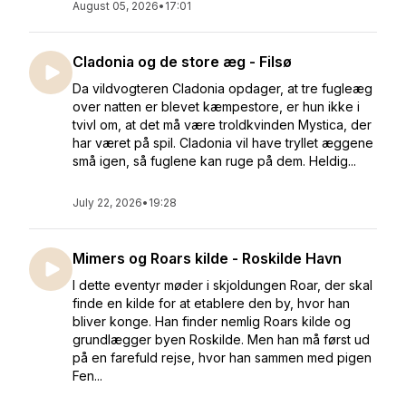
August 05, 2026
•
17:01
Cladonia og de store æg - Filsø
Da vildvogteren Cladonia opdager, at tre fugleæg
over natten er blevet kæmpestore, er hun ikke i
tvivl om, at det må være troldkvinden Mystica, der
har været på spil. Cladonia vil have tryllet æggene
små igen, så fuglene kan ruge på dem. Heldig...
July 22, 2026
•
19:28
Mimers og Roars kilde - Roskilde Havn
I dette eventyr møder i skjoldungen Roar, der skal
finde en kilde for at etablere den by, hvor han
bliver konge. Han finder nemlig Roars kilde og
grundlægger byen Roskilde. Men han må først ud
på en farefuld rejse, hvor han sammen med pigen
Fen...