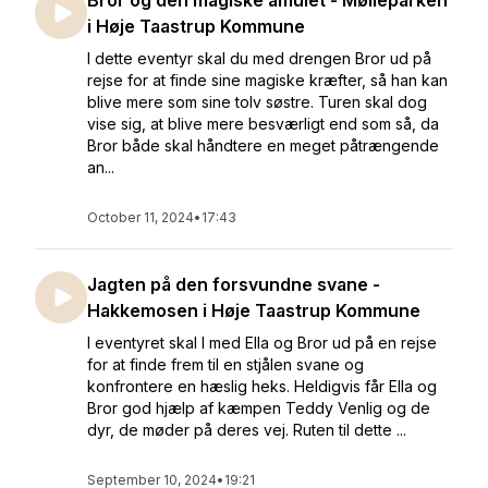
Bror og den magiske amulet - Mølleparken
i Høje Taastrup Kommune
I dette eventyr skal du med drengen Bror ud på
rejse for at finde sine magiske kræfter, så han kan
blive mere som sine tolv søstre. Turen skal dog
vise sig, at blive mere besværligt end som så, da
Bror både skal håndtere en meget påtrængende
an...
October 11, 2024
•
17:43
Jagten på den forsvundne svane -
Hakkemosen i Høje Taastrup Kommune
I eventyret skal I med Ella og Bror ud på en rejse
for at finde frem til en stjålen svane og
konfrontere en hæslig heks. Heldigvis får Ella og
Bror god hjælp af kæmpen Teddy Venlig og de
dyr, de møder på deres vej. Ruten til dette ...
September 10, 2024
•
19:21