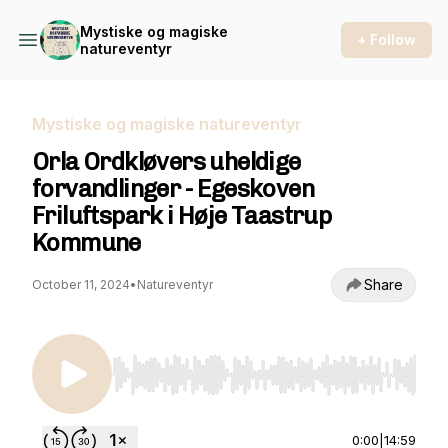
Mystiske og magiske
+ Follow
natureventyr
Mystiske og magiske natureventyr
Orla Ordkløvers uheldige
forvandlinger - Egeskoven
Friluftspark i Høje Taastrup
Kommune
Share
October 11, 2024
•
Natureventyr
Use Left/Right to seek, Home/End to jump to st
0:00
|
14:59