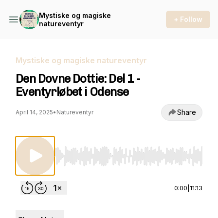
Mystiske og magiske
+ Follow
natureventyr
Mystiske og magiske natureventyr
Den Dovne Dottie: Del 1 -
Eventyrløbet i Odense
Share
April 14, 2025
•
Natureventyr
Use Left/Right to seek, Home/End to jump to st
0:00
|
11:13