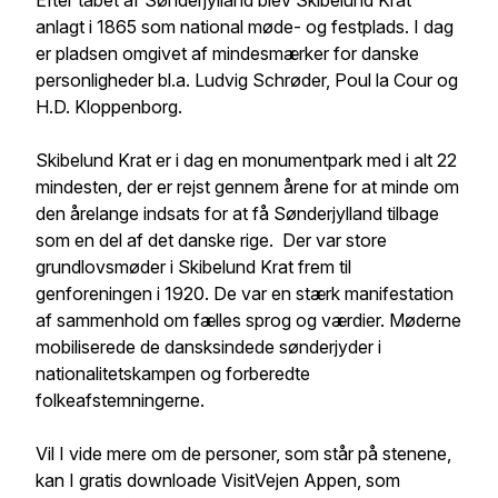
Efter tabet af Sønderjylland blev Skibelund Krat
anlagt i 1865 som national møde- og festplads. I dag
er pladsen omgivet af mindesmærker for danske
personligheder bl.a. Ludvig Schrøder, Poul la Cour og
H.D. Kloppenborg.
Skibelund Krat er i dag en monumentpark med i alt 22
mindesten, der er rejst gennem årene for at minde om
den årelange indsats for at få Sønderjylland tilbage
som en del af det danske rige. Der var store
grundlovsmøder i Skibelund Krat frem til
genforeningen i 1920. De var en stærk manifestation
af sammenhold om fælles sprog og værdier. Møderne
mobiliserede de dansksindede sønderjyder i
nationalitetskampen og forberedte
folkeafstemningerne.
Vil I vide mere om de personer, som står på stenene,
kan I gratis downloade VisitVejen Appen, som