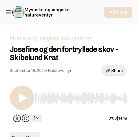
Mystiske og magiske
+ Follow
natureventyr
Mystiske og magiske natureventyr
Josefine og den fortryllede skov -
Skibelund Krat
Share
September 19, 2025
•
Natureventyr
Use Left/Right to seek, Home/End to jump to st
0:00
|
14:18